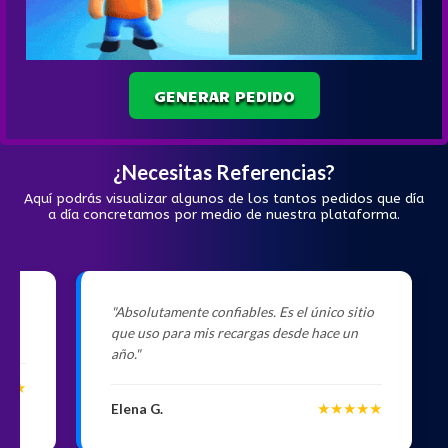
GENERAR PEDIDO
¿Necesitas Referencias?
Aquí podrás visualizar algunos de los tantos pedidos que día
a día concretamos por medio de nuestra plataforma.
e,
"Absolutamente confiables. Es el único sitio
que uso para mis recargas desde hace un
año."
★★
★★★★★
Elena G.