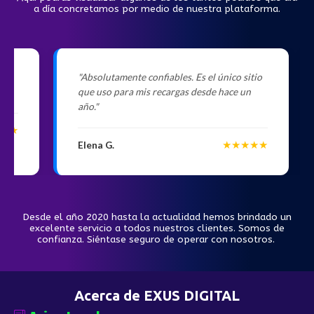
a día concretamos por medio de nuestra plataforma.
e,
"Absolutamente confiables. Es el único sitio
que uso para mis recargas desde hace un
año."
★★
★★★★★
Elena G.
Desde el año 2020 hasta la actualidad hemos brindado un
excelente servicio a todos nuestros clientes. Somos de
confianza. Siéntase seguro de operar con nosotros.
Acerca de EXUS DIGITAL