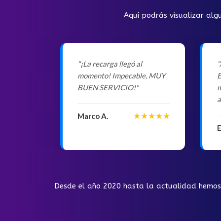
Aquí podrás visualizar alg
"¡La recarga llegó al
"
momento! Impecable, MUY
E
BUEN SERVICIO!"
m
a
★★★★★
Marco A.
E
Desde el año 2020 hasta la actualidad hemos b