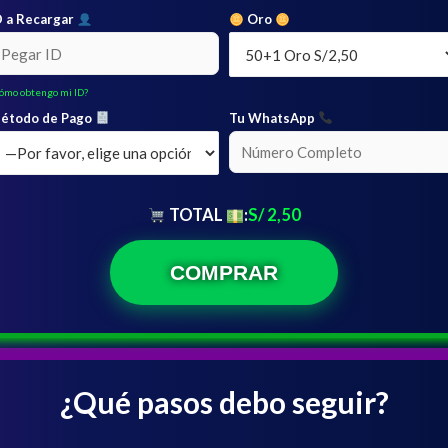
D a Recargar
Oro
ómo obtengo mi ID?
étodo de Pago
Tu WhatsApp
TOTAL
:
S/ 2,50
¿Qué pasos debo seguir?