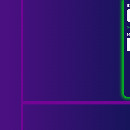
I
¿C
M