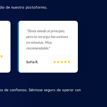
edio de nuestra plataforma.
"Tenía miedo al principio,
"Rápido, 
pero la recarga fue exitosa
necesito
en minutos. Muy
funcionan
recomendable."
★
Carlos F
★★★★★
Sofía R.
os de confianza. Siéntase seguro de operar con