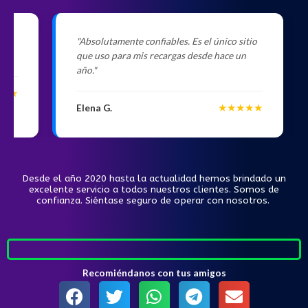
e,
"Absolutamente confiables. Es el único sitio
que uso para mis recargas desde hace un
año."
★★
★★★★★
Elena G.
Desde el año 2020 hasta la actualidad hemos brindado un
excelente servicio a todos nuestros clientes. Somos de
confianza. Siéntase seguro de operar con nosotros.
Recomiéndanos con tus amigos