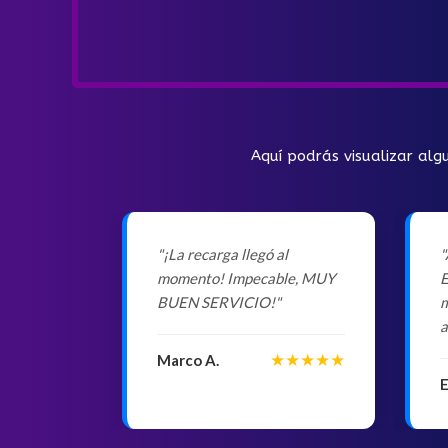
Aquí podrás visualizar alg
"¡La recarga llegó al
"
momento! Impecable, MUY
E
BUEN SERVICIO!"
m
a
★★★★★
Marco A.
E