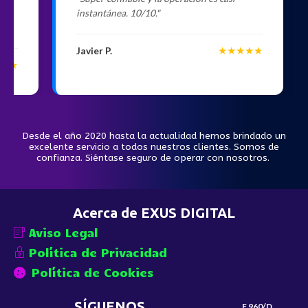
n
instantánea. 10/10."
★★★★★
Javier P.
★★
Desde el año 2020 hasta la actualidad hemos brindado un
excelente servicio a todos nuestros clientes. Somos de
confianza. Siéntase seguro de operar con nosotros.
Acerca de EXUS DIGITAL
Aviso Legal
Política de Privacidad
Política de Cookies
SÍGUENOS
F 960/D