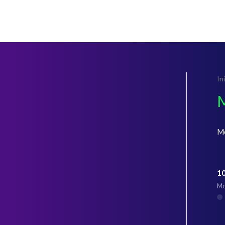
In
M
Mo
1
Mo