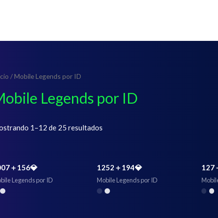
icio
/ Mobile Legends por ID
obile Legends por ID
strando 1–12 de 25 resultados
007＋156💎
1252＋194💎
127
bile Legends por ID
Mobile Legends por ID
Mobil