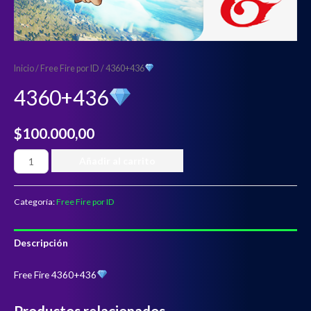
Inicio
/
Free Fire por ID
/ 4360+436
4360+436
$
100.000,00
Añadir al carrito
Categoría:
Free Fire por ID
Descripción
Free Fire 4360+436
Productos relacionados