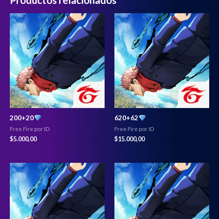
200+20
620+62
Free Fire por ID
Free Fire por ID
$
5.000,00
$
15.000,00